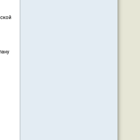
нской
плану