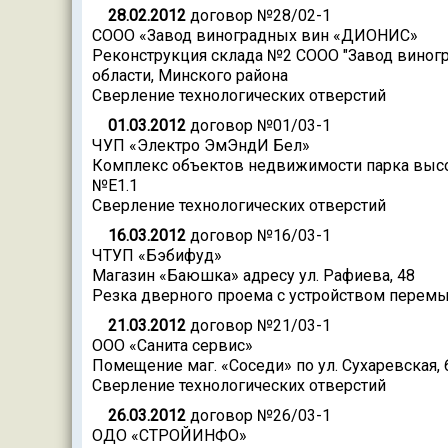
28.02.2012
договор №28/02-1
СООО «Завод виноградных вин «ДИОНИС»
Реконструкция склада №2 СООО "Завод виног
области, Минского района
Сверление технологических отверстий
01.03.2012
договор №01/03-1
ЧУП «Электро ЭмЭндИ Бел»
Комплекс объектов недвижимости парка высок
№Е1.1
Сверление технологических отверстий
16.03.2012
договор №16/03-1
ЧТУП «Бэбифуд»
Магазин «Баюшка» адресу ул. Рафиева, 48
Резка дверного проема с устройством перем
21.03.2012
договор №21/03-1
ООО «Санита сервис»
Помещение маг. «Соседи» по ул. Сухаревская, 
Сверление технологических отверстий
26.03.2012
договор №26/03-1
ОДО «СТРОЙИНФО»