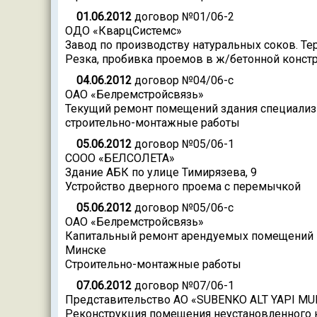
01.06.2012
договор №01/06-2
ОДО «КварцСистемс»
Завод по производству натуральных соков. Те
Резка, пробивка проемов в ж/бетонной конст
04.06.2012
договор №04/06-с
ОАО «Белремстройсвязь»
Текущий ремонт помещений здания специализир
строительно-монтажные работы
05.06.2012
договор №05/06-1
СООО «БЕЛСОЛЕТА»
Здание АБК по улице Тимирязева, 9
Устройство дверного проема с перемычкой
05.06.2012
договор №05/06-с
ОАО «Белремстройсвязь»
Капитальный ремонт арендуемых помещений 14-
Минске
Строительно-монтажные работы
07.06.2012
договор №07/06-1
Представительство AO «SUBENKO ALT YAPI MUH
Реконструкция помещения неустановленного 