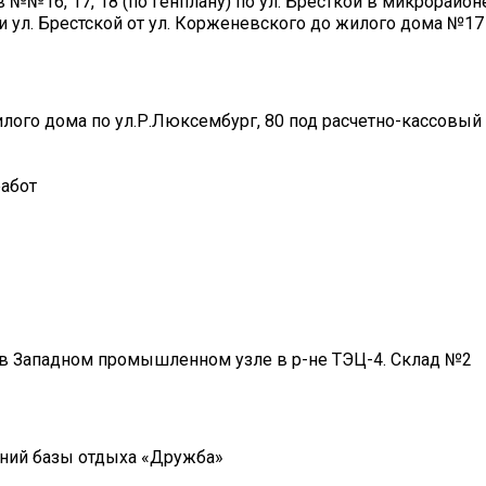
№№16, 17, 18 (по генплану) по ул. Бресткой в микрорайо
и ул. Брестской от ул. Корженевского до жилого дома №17 
лого дома по ул.Р.Люксембург, 80 под расчетно-кассовый
работ
в Западном промышленном узле в р-не ТЭЦ-4. Склад №2
ний базы отдыха «Дружба»