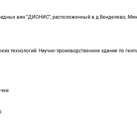
радных вин "ДИОНИС", расположенный в д.Венделево, Ми
их технологий. Научно-производственное здание по ген
ычки
6