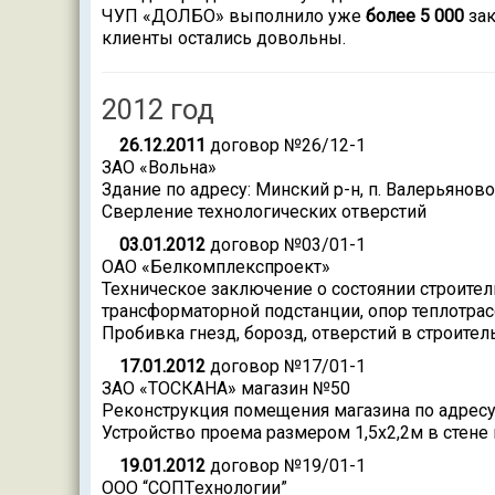
ЧУП «ДОЛБО» выполнило уже
более 5 000
зак
клиенты остались довольны.
2012 год
26.12.2011
договор №26/12-1
ЗАО «Вольна»
Здание по адресу: Минский р-н, п. Валерьяново,
Сверление технологических отверстий
03.01.2012
договор №03/01-1
ОАО «Белкомплекспроект»
Техническое заключение о состоянии строите
трансформаторной подстанции, опор теплотра
Пробивка гнезд, борозд, отверстий в строите
17.01.2012
договор №17/01-1
ЗАО «ТОСКАНА» магазин №50
Реконструкция помещения магазина по адресу г
Устройство проема размером 1,5х2,2м в стене
19.01.2012
договор №19/01-1
ООО “СОПTехнологии”