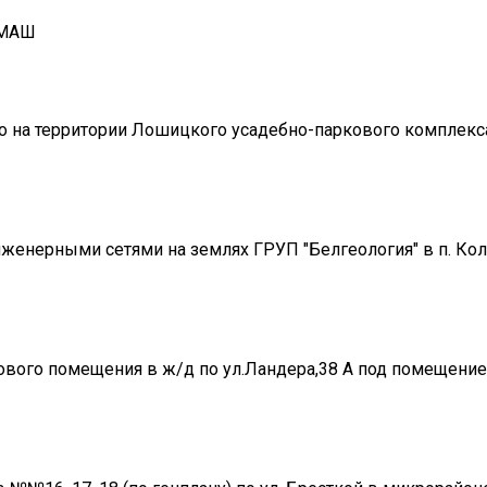
ОМАШ
о на территории Лошицкого усадебно-паркового комплекса
нженерными сетями на землях ГРУП "Белгеология" в п. К
ового помещения в ж/д по ул.Ландера,38 А под помещени