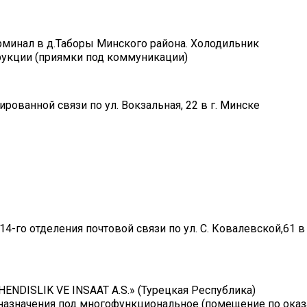
рминал в д.Таборы Минского района. Холодильник
рукции (приямки под коммуникации)
ованной связи по ул. Вокзальная, 22 в г. Минске
го отделения почтовой связи по ул. С. Ковалевской,61 в 
ENDISLIK VE INSAAT A.S.» (Турецкая Республика)
назначения под многофункциональное (помещение по ока