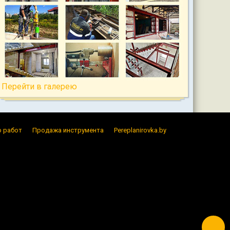
Перейти в галерею
 работ
Продажа инструмента
Pereplanirovka.by