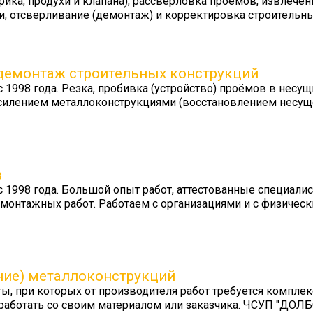
ика, продухи и клапана), рассверловка проемов, извлечен
, отсверливание (демонтаж) и корректировка строительн
 демонтаж строительных конструкций
998 года. Резка, пробивка (устройство) проёмов в несущ
 усилением металлоконструкциями (восстановлением несу
в
1998 года. Большой опыт работ, аттестованные специали
о-монтажных работ. Работаем с организациями и с физичес
ние) металлоконструкций
 при которых от производителя работ требуется комплек
работать со своим материалом или заказчика. ЧСУП "ДОЛБ