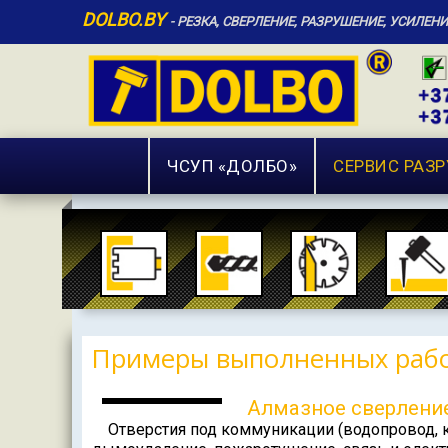
DOLBO.BY
- РЕЗКА, СВЕРЛЕНИЕ, РАЗРУШЕНИЕ, УСИЛЕН
ЧCУП «ДОЛБО»
СЕРВИС РАЗ
Примеры выполненных раб
Алмазное сверление
Отверстия под коммуникации (водопровод, ка