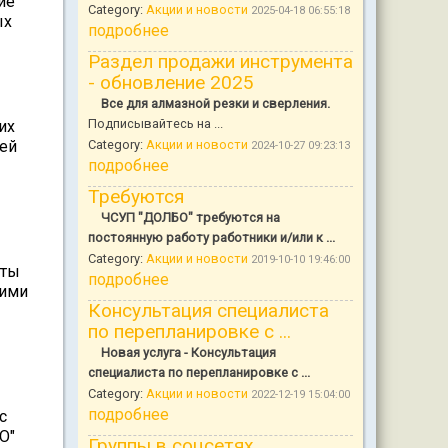
ие
Category:
Акции и новости
2025-04-18 06:55:18
ых
подробнее
Раздел продажи инструмента
- обновление 2025
Все для алмазной резки и сверления.
Подписывайтесь на ...
их
щей
Category:
Акции и новости
2024-10-27 09:23:13
подробнее
Требуются
ЧСУП "ДОЛБО" требуются на
постоянную работу работники и/или к ...
Category:
Акции и новости
2019-10-10 19:46:00
сты
подробнее
кими
Консультация специалиста
по перепланировке с ...
Новая услуга - Консультация
специалиста по перепланировке с ...
Category:
Акции и новости
2022-12-19 15:04:00
подробнее
с
О"
Группы в соцсетях