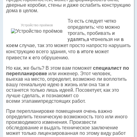
дверные коробки, стены и даже ослабить конструкцию
дома в целом.
То есть следует четко
Устройство проёмов
определить: что можно
и
трогать, пробивать
удалять,а что
в
нельзя ни
коем
случае, так это может просто напросто нарушить
в итоге
конструкцию всего здания, что
может
к его
привести
обрушению.
Но как, же быть? В этом вам поможет
специалист по
перепланировке
или инженер. Этот человек,
выехав на место, определит, возможно ли воплотить
вашу гениальную идею в жизнь или она так и
останется только лишь идеей. Посоветует, как это
лучше сделать, и познакомит со
всеми этапамипредстоящих работ.
При перепланировке помещения очень важно
определить техническую возможность того или иного
производимого изменения. Произвести
обследование и выдать техническое заключение
может только лицензированная по этому виду работ