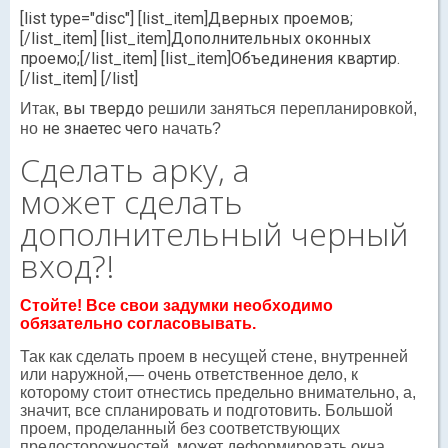
[list type="disc"] [list_item]Дверных проемов;
[/list_item] [list_item]Дополнительных оконных
проемо;[/list_item] [list_item]Объединения квартир.
[/list_item] [/list]
вы твердо
Итак,
решили заняться перепланировкой,
не знаетес чего
но
начать?
Сделать арку, а
может сделать
дополнительный черный
вход?!
Стойте! Все свои задумки необходимо
обязательно согласовывать.
Так как сделать проем в несущей стене, внутренней
или наружной,— очень ответственное дело, к
которому стоит отнестись предельно внимательно, а,
значит, все спланировать и подготовить. Большой
проем, проделанный без соответствующих
предосторожностей, может деформировать окна,