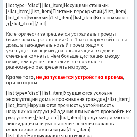
[list type="disc"] [list_item]Несущими стенами;
[/list_item] [list_item]Плитами перекрытий;[/list_item]
[list_item]Балками;[/list_item] [list_item]Колоннами и т.
д.[/list_item] [/list]
Категорически запрещается устраивать проемы
ближе чем на расстоянии 0,5–1 м от наружной стены
дома, а такжеделать новый проем рядом с
уже существующими для организации входов в
смежные комнаты. Чем больше дистанция между
ними, тем лучше, поскольку это позволяет
равномерно распределять нагрузку.
Кроме того,
не допускается устройство проема
,
при котором:
[list type="disc"] [list_item]Ухудшаются условия
эксплуатации дома и проживания граждан;[/list_item]
[list_item]Нарушаются прочность, устойчивость
несущих конструкций здания или может произойти их
разрушение;[/list_item] [list_item]Предусматриваются
ликвидация или уменьшение сечения каналов
естественной вентиляции;[/list_item]
[list_item]Увеличиваются нагрузки на