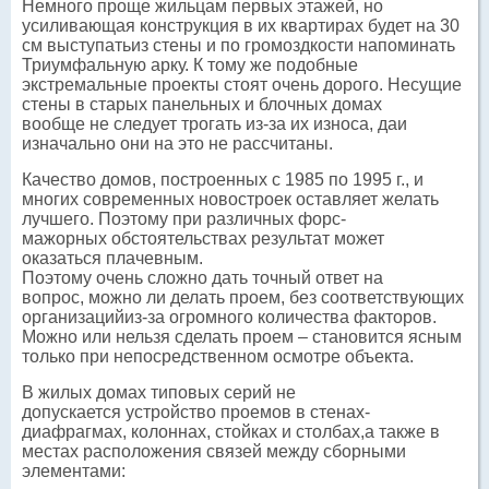
Немного проще жильцам первых этажей, но
усиливающая конструкция в их квартирах будет на 30
см выступатьиз стены и по громоздкости напоминать
Триумфальную арку. К тому же подобные
экстремальные проекты стоят очень дорого. Несущие
стены в старых панельных и блочных домах
вообще не следует трогать из-за их износа, даи
изначально они на это не рассчитаны.
Качество домов, построенных с 1985 по 1995 г., и
многих современных новостроек оставляет желать
лучшего. Поэтому при различных форс-
мажорных обстоятельствах результат может
оказаться плачевным.
Поэтому очень сложно дать точный ответ на
вопрос, можно ли делать проем, без соответствующих
организацийиз-за огромного количества факторов.
Можно или нельзя сделать проем – становится ясным
только при непосредственном осмотре объекта.
В жилых домах типовых серий не
допускается устройство проемов в стенах-
диафрагмах, колоннах, стойках и столбах,а также в
местах расположения связей между сборными
элементами: